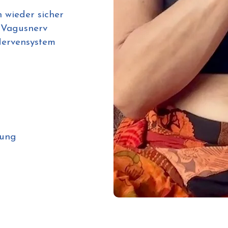
h wieder sicher
 Vagusnerv
Nervensystem
rung