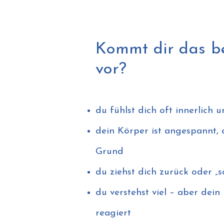
Kommt dir das b
vor?
Finde zurück in ein 
ständige Überfor
du fühlst dich oft innerlich 
dein Körper ist angespannt,
Grund
du ziehst dich zurück oder „s
du verstehst viel – aber dein
reagiert