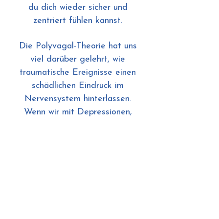
du dich wieder sicher und
zentriert fühlen kannst.
Die Polyvagal-Theorie hat uns
viel darüber gelehrt, wie
traumatische Ereignisse einen
schädlichen Eindruck im
Nervensystem hinterlassen.
Wenn wir mit Depressionen,
Angstzuständen, Panik oder
anderen emotionalen oder
mentalen Ungleichgewichten
konfrontiert sind, liegen die
Wurzeln oft in einem ungelösten
Trauma, das das Nervensystem
dysreguliert.